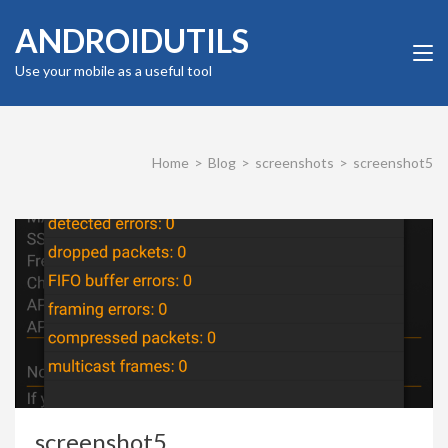
Skip
ANDROIDUTILS
to
content
Use your mobile as a useful tool
(Press
Enter)
Home
>
Blog
>
screenshots
>
screenshot5
screenshot5