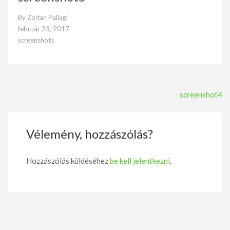
By
Zoltan Pallagi
február 23, 2017
screenshots
Bejegyzés
screenshot4
navigáció
Vélemény, hozzászólás?
Hozzászólás küldéséhez
be kell jelentkezni
.